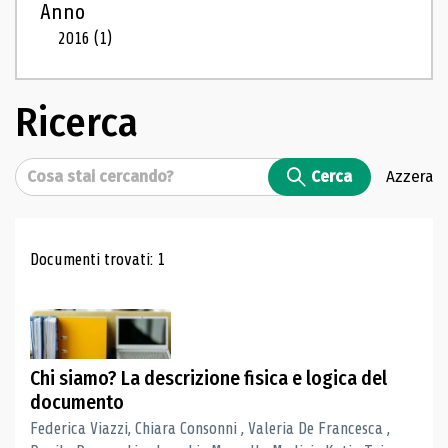
Anno
2016
(1)
Ricerca
Cerca
Cerca
Azzera
Risultati di ricerca
Documenti trovati: 1
Chi siamo? La descrizione fisica e logica del
documento
Federica Viazzi, Chiara Consonni , Valeria De Francesca ,