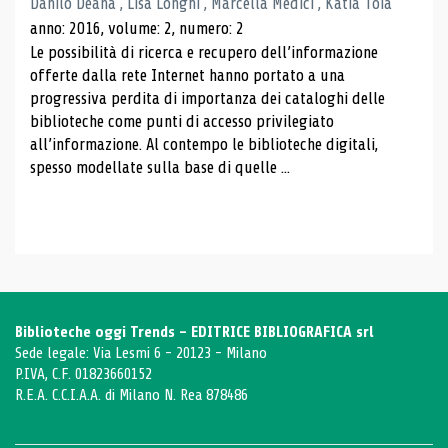
Danilo Deana , Lisa Longhi , Marcella Medici , Katia Toia
anno: 2016, volume: 2, numero: 2
Le possibilità di ricerca e recupero dell’informazione
offerte dalla rete Internet hanno portato a una
progressiva perdita di importanza dei cataloghi delle
biblioteche come punti di accesso privilegiato
all’informazione. Al contempo le biblioteche digitali,
spesso modellate sulla base di quelle ...
Biblioteche oggi Trends - EDITRICE BIBLIOGRAFICA srl
Sede legale: Via Lesmi 6 - 20123 - Milano
P.IVA, C.F. 01823660152
R.E.A. C.C.I.A.A. di Milano N. Rea 878486