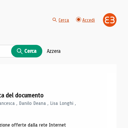
Cerca
Accedi
Cerca
Azzera
gica del documento
ancesca , Danilo Deana , Lisa Longhi ,
azione offerte dalla rete Internet