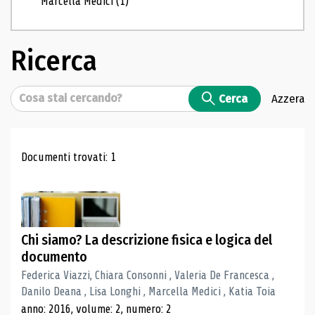
Marcella Medici
(1)
Ricerca
Cerca
Cerca
Azzera
Risultati di ricerca
Documenti trovati: 1
Chi siamo? La descrizione fisica e logica del
documento
Federica Viazzi, Chiara Consonni , Valeria De Francesca ,
Danilo Deana , Lisa Longhi , Marcella Medici , Katia Toia
anno: 2016, volume: 2, numero: 2