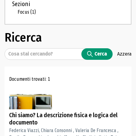
Sezioni
Focus
(1)
Ricerca
Cerca
Cerca
Azzera
Risultati di ricerca
Documenti trovati: 1
Chi siamo? La descrizione fisica e logica del
documento
Federica Viazzi, Chiara Consonni , Valeria De Francesca ,