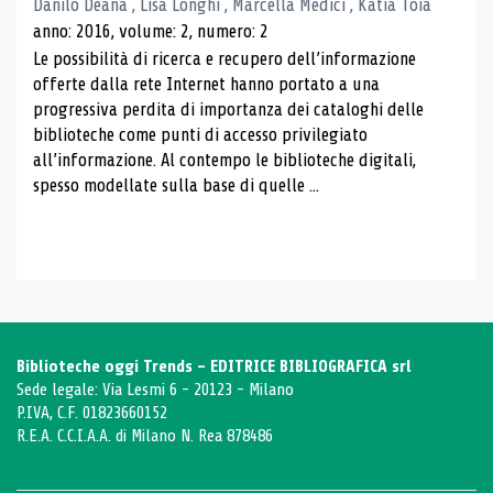
Danilo Deana , Lisa Longhi , Marcella Medici , Katia Toia
anno: 2016, volume: 2, numero: 2
Le possibilità di ricerca e recupero dell’informazione
offerte dalla rete Internet hanno portato a una
progressiva perdita di importanza dei cataloghi delle
biblioteche come punti di accesso privilegiato
all’informazione. Al contempo le biblioteche digitali,
spesso modellate sulla base di quelle ...
Biblioteche oggi Trends - EDITRICE BIBLIOGRAFICA srl
Sede legale: Via Lesmi 6 - 20123 - Milano
P.IVA, C.F. 01823660152
R.E.A. C.C.I.A.A. di Milano N. Rea 878486