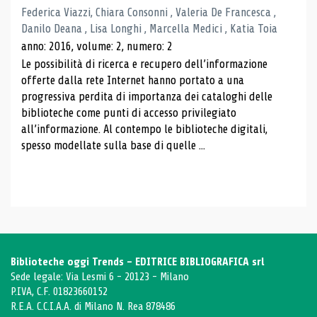
Federica Viazzi, Chiara Consonni , Valeria De Francesca ,
Danilo Deana , Lisa Longhi , Marcella Medici , Katia Toia
anno: 2016, volume: 2, numero: 2
Le possibilità di ricerca e recupero dell’informazione
offerte dalla rete Internet hanno portato a una
progressiva perdita di importanza dei cataloghi delle
biblioteche come punti di accesso privilegiato
all’informazione. Al contempo le biblioteche digitali,
spesso modellate sulla base di quelle ...
Biblioteche oggi Trends - EDITRICE BIBLIOGRAFICA srl
Sede legale: Via Lesmi 6 - 20123 - Milano
P.IVA, C.F. 01823660152
R.E.A. C.C.I.A.A. di Milano N. Rea 878486