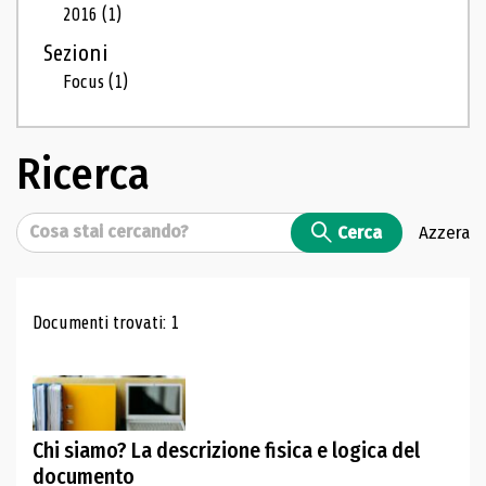
2016
(1)
Sezioni
Focus
(1)
Ricerca
Cerca
Cerca
Azzera
Risultati di ricerca
Documenti trovati: 1
Chi siamo? La descrizione fisica e logica del
documento