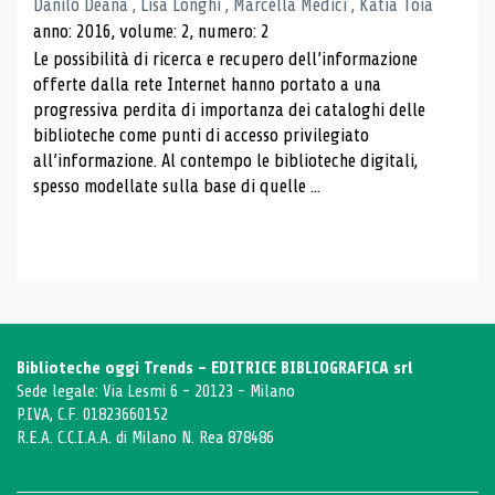
Danilo Deana , Lisa Longhi , Marcella Medici , Katia Toia
anno: 2016, volume: 2, numero: 2
Le possibilità di ricerca e recupero dell’informazione
offerte dalla rete Internet hanno portato a una
progressiva perdita di importanza dei cataloghi delle
biblioteche come punti di accesso privilegiato
all’informazione. Al contempo le biblioteche digitali,
spesso modellate sulla base di quelle ...
Biblioteche oggi Trends - EDITRICE BIBLIOGRAFICA srl
Sede legale: Via Lesmi 6 - 20123 - Milano
P.IVA, C.F. 01823660152
R.E.A. C.C.I.A.A. di Milano N. Rea 878486