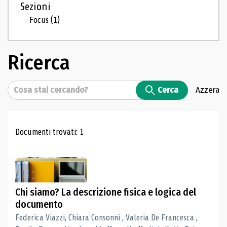
Sezioni
Focus
(1)
Ricerca
Cerca
Cerca
Azzera
Risultati di ricerca
Documenti trovati: 1
Chi siamo? La descrizione fisica e logica del
documento
Federica Viazzi, Chiara Consonni , Valeria De Francesca ,