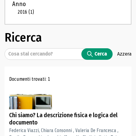
Anno
2016
(1)
Ricerca
Cerca
Cerca
Azzera
Risultati di ricerca
Documenti trovati: 1
Chi siamo? La descrizione fisica e logica del
documento
Federica Viazzi, Chiara Consonni , Valeria De Francesca ,