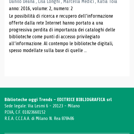
Danilo Deana , Lisa Longhi , Marcella Medici , Katia Toia
anno: 2016, volume: 2, numero: 2
Le possibilità di ricerca e recupero dell’informazione
offerte dalla rete Internet hanno portato a una
progressiva perdita di importanza dei cataloghi delle
biblioteche come punti di accesso privilegiato
all’informazione. Al contempo le biblioteche digitali,
spesso modellate sulla base di quelle ...
Biblioteche oggi Trends - EDITRICE BIBLIOGRAFICA srl
Sede legale: Via Lesmi 6 - 20123 - Milano
P.IVA, C.F. 01823660152
R.E.A. C.C.I.A.A. di Milano N. Rea 878486