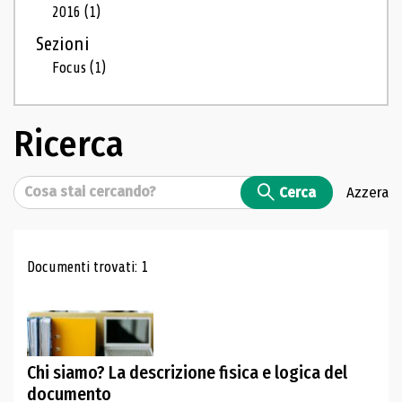
2016
(1)
Sezioni
Focus
(1)
Ricerca
Cerca
Cerca
Azzera
Risultati di ricerca
Documenti trovati: 1
Chi siamo? La descrizione fisica e logica del
documento