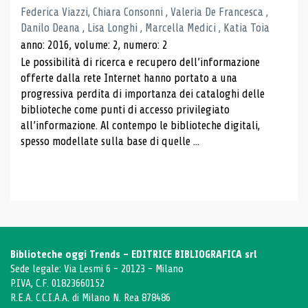
Federica Viazzi, Chiara Consonni , Valeria De Francesca ,
Danilo Deana , Lisa Longhi , Marcella Medici , Katia Toia
anno: 2016, volume: 2, numero: 2
Le possibilità di ricerca e recupero dell’informazione
offerte dalla rete Internet hanno portato a una
progressiva perdita di importanza dei cataloghi delle
biblioteche come punti di accesso privilegiato
all’informazione. Al contempo le biblioteche digitali,
spesso modellate sulla base di quelle ...
Biblioteche oggi Trends - EDITRICE BIBLIOGRAFICA srl
Sede legale: Via Lesmi 6 - 20123 - Milano
P.IVA, C.F. 01823660152
R.E.A. C.C.I.A.A. di Milano N. Rea 878486