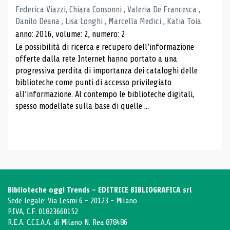
Federica Viazzi, Chiara Consonni , Valeria De Francesca ,
Danilo Deana , Lisa Longhi , Marcella Medici , Katia Toia
anno: 2016, volume: 2, numero: 2
Le possibilità di ricerca e recupero dell’informazione
offerte dalla rete Internet hanno portato a una
progressiva perdita di importanza dei cataloghi delle
biblioteche come punti di accesso privilegiato
all’informazione. Al contempo le biblioteche digitali,
spesso modellate sulla base di quelle ...
Biblioteche oggi Trends - EDITRICE BIBLIOGRAFICA srl
Sede legale: Via Lesmi 6 - 20123 - Milano
P.IVA, C.F. 01823660152
R.E.A. C.C.I.A.A. di Milano N. Rea 878486