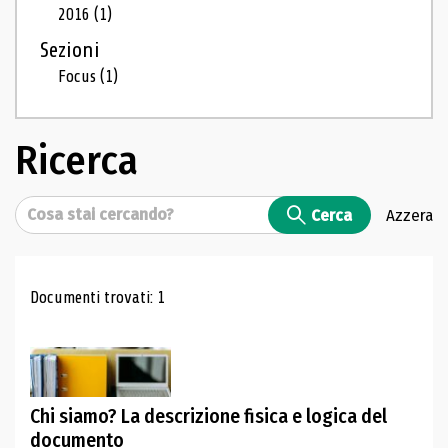
2016
(1)
Sezioni
Focus
(1)
Ricerca
Cerca
Cerca
Azzera
Risultati di ricerca
Documenti trovati: 1
Chi siamo? La descrizione fisica e logica del
documento