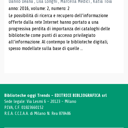
Danilo Deana , Lisa Longhi , Marcella Medici , Katia Toia
anno: 2016, volume: 2, numero: 2
Le possibilità di ricerca e recupero dell’informazione
offerte dalla rete Internet hanno portato a una
progressiva perdita di importanza dei cataloghi delle
biblioteche come punti di accesso privilegiato
all’informazione. Al contempo le biblioteche digitali,
spesso modellate sulla base di quelle ...
Biblioteche oggi Trends - EDITRICE BIBLIOGRAFICA srl
Sede legale: Via Lesmi 6 - 20123 - Milano
P.IVA, C.F. 01823660152
R.E.A. C.C.I.A.A. di Milano N. Rea 878486