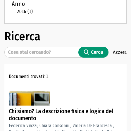
Anno
2016
(1)
Ricerca
Cerca
Cerca
Azzera
Risultati di ricerca
Documenti trovati: 1
Chi siamo? La descrizione fisica e logica del
documento
Federica Viazzi, Chiara Consonni , Valeria De Francesca ,