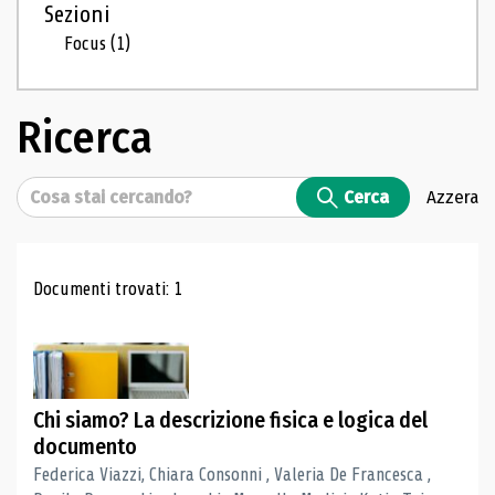
Sezioni
Focus
(1)
Ricerca
Cerca
Cerca
Azzera
Risultati di ricerca
Documenti trovati: 1
Chi siamo? La descrizione fisica e logica del
documento
Federica Viazzi, Chiara Consonni , Valeria De Francesca ,