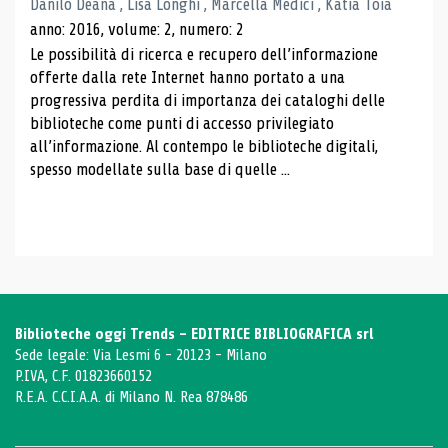
Danilo Deana , Lisa Longhi , Marcella Medici , Katia Toia
anno: 2016, volume: 2, numero: 2
Le possibilità di ricerca e recupero dell’informazione
offerte dalla rete Internet hanno portato a una
progressiva perdita di importanza dei cataloghi delle
biblioteche come punti di accesso privilegiato
all’informazione. Al contempo le biblioteche digitali,
spesso modellate sulla base di quelle ...
Biblioteche oggi Trends - EDITRICE BIBLIOGRAFICA srl
Sede legale: Via Lesmi 6 - 20123 - Milano
P.IVA, C.F. 01823660152
R.E.A. C.C.I.A.A. di Milano N. Rea 878486