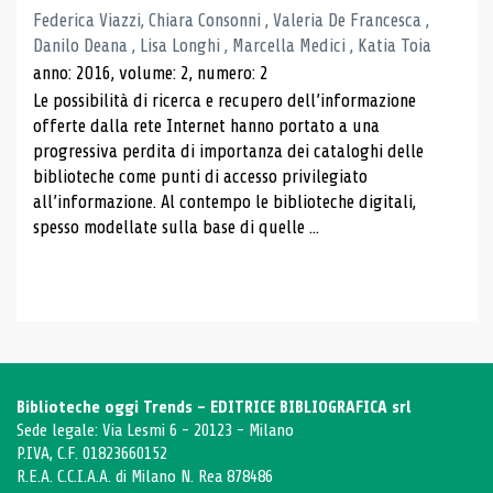
Federica Viazzi, Chiara Consonni , Valeria De Francesca ,
Danilo Deana , Lisa Longhi , Marcella Medici , Katia Toia
anno: 2016, volume: 2, numero: 2
Le possibilità di ricerca e recupero dell’informazione
offerte dalla rete Internet hanno portato a una
progressiva perdita di importanza dei cataloghi delle
biblioteche come punti di accesso privilegiato
all’informazione. Al contempo le biblioteche digitali,
spesso modellate sulla base di quelle ...
Biblioteche oggi Trends - EDITRICE BIBLIOGRAFICA srl
Sede legale: Via Lesmi 6 - 20123 - Milano
P.IVA, C.F. 01823660152
R.E.A. C.C.I.A.A. di Milano N. Rea 878486