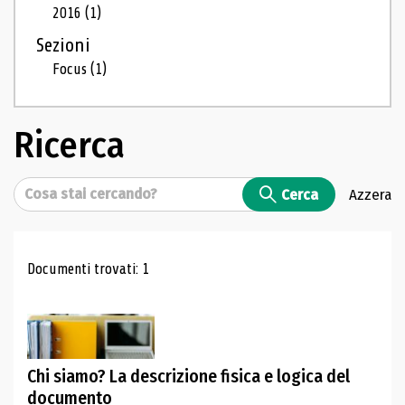
2016
(1)
Sezioni
Focus
(1)
Ricerca
Cerca
Cerca
Azzera
Risultati di ricerca
Documenti trovati: 1
Chi siamo? La descrizione fisica e logica del
documento