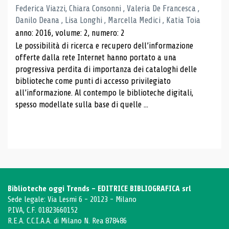
Federica Viazzi, Chiara Consonni , Valeria De Francesca ,
Danilo Deana , Lisa Longhi , Marcella Medici , Katia Toia
anno: 2016, volume: 2, numero: 2
Le possibilità di ricerca e recupero dell’informazione
offerte dalla rete Internet hanno portato a una
progressiva perdita di importanza dei cataloghi delle
biblioteche come punti di accesso privilegiato
all’informazione. Al contempo le biblioteche digitali,
spesso modellate sulla base di quelle ...
Biblioteche oggi Trends - EDITRICE BIBLIOGRAFICA srl
Sede legale: Via Lesmi 6 - 20123 - Milano
P.IVA, C.F. 01823660152
R.E.A. C.C.I.A.A. di Milano N. Rea 878486