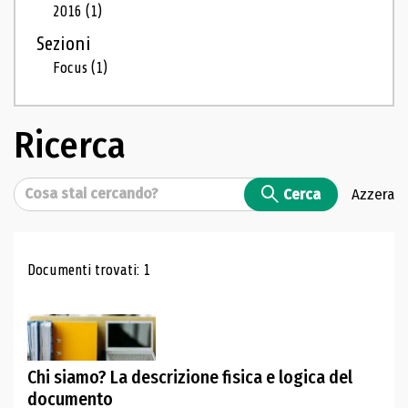
2016
(1)
Sezioni
Focus
(1)
Ricerca
Cerca
Cerca
Azzera
Risultati di ricerca
Documenti trovati: 1
Chi siamo? La descrizione fisica e logica del
documento