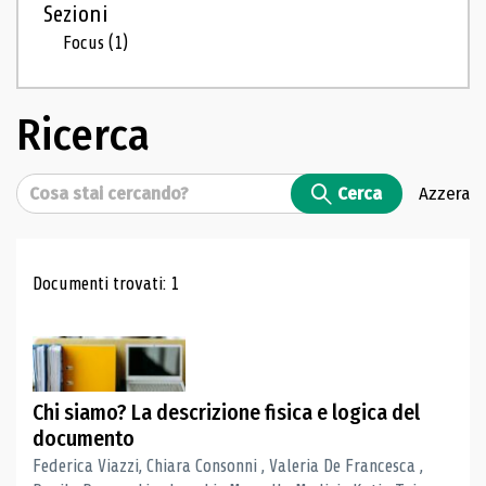
Sezioni
Focus
(1)
Ricerca
Cerca
Cerca
Azzera
Risultati di ricerca
Documenti trovati: 1
Chi siamo? La descrizione fisica e logica del
documento
Federica Viazzi, Chiara Consonni , Valeria De Francesca ,