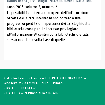
Danilo Deana , Lisa Longhi , Marcella Medici , Katia Toia
anno: 2016, volume: 2, numero: 2
Le possibilità di ricerca e recupero dell’informazione
offerte dalla rete Internet hanno portato a una
progressiva perdita di importanza dei cataloghi delle
biblioteche come punti di accesso privilegiato
all’informazione. Al contempo le biblioteche digitali,
spesso modellate sulla base di quelle ...
Biblioteche oggi Trends - EDITRICE BIBLIOGRAFICA srl
Sede legale: Via Lesmi 6 - 20123 - Milano
P.IVA, C.F. 01823660152
R.E.A. C.C.I.A.A. di Milano N. Rea 878486