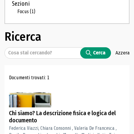
Sezioni
Focus
(1)
Ricerca
Cerca
Cerca
Azzera
Risultati di ricerca
Documenti trovati: 1
Chi siamo? La descrizione fisica e logica del
documento
Federica Viazzi, Chiara Consonni , Valeria De Francesca ,