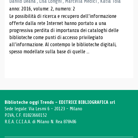
Danilo Deana , Lisa Longhi , Marcella Medici , Katia Toia
anno: 2016, volume: 2, numero: 2
Le possibilità di ricerca e recupero dell’informazione
offerte dalla rete Internet hanno portato a una
progressiva perdita di importanza dei cataloghi delle
biblioteche come punti di accesso privilegiato
all’informazione. Al contempo le biblioteche digitali,
spesso modellate sulla base di quelle ...
Biblioteche oggi Trends - EDITRICE BIBLIOGRAFICA srl
Sede legale: Via Lesmi 6 - 20123 - Milano
P.IVA, C.F. 01823660152
R.E.A. C.C.I.A.A. di Milano N. Rea 878486