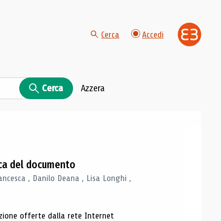
Cerca
Accedi
Cerca
Azzera
gica del documento
ancesca , Danilo Deana , Lisa Longhi ,
azione offerte dalla rete Internet