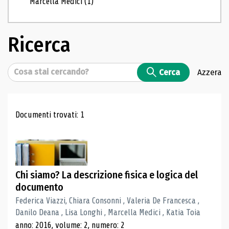
Marcella Medici
(1)
Ricerca
Cerca
Cerca
Azzera
Risultati di ricerca
Documenti trovati: 1
Chi siamo? La descrizione fisica e logica del
documento
Federica Viazzi, Chiara Consonni , Valeria De Francesca ,
Danilo Deana , Lisa Longhi , Marcella Medici , Katia Toia
anno: 2016, volume: 2, numero: 2