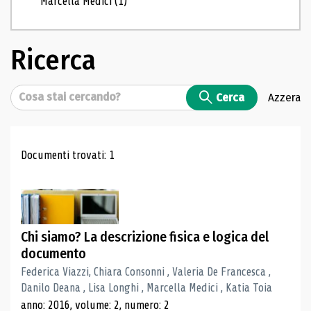
Marcella Medici
(1)
Ricerca
Cerca
Cerca
Azzera
Risultati di ricerca
Documenti trovati: 1
Chi siamo? La descrizione fisica e logica del
documento
Federica Viazzi, Chiara Consonni , Valeria De Francesca ,
Danilo Deana , Lisa Longhi , Marcella Medici , Katia Toia
anno: 2016, volume: 2, numero: 2