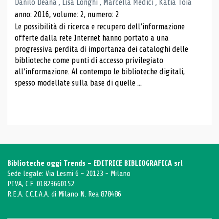
Danilo Deana , Lisa Longhi , Marcella Medici , Katia Toia
anno: 2016, volume: 2, numero: 2
Le possibilità di ricerca e recupero dell’informazione
offerte dalla rete Internet hanno portato a una
progressiva perdita di importanza dei cataloghi delle
biblioteche come punti di accesso privilegiato
all’informazione. Al contempo le biblioteche digitali,
spesso modellate sulla base di quelle ...
Biblioteche oggi Trends - EDITRICE BIBLIOGRAFICA srl
Sede legale: Via Lesmi 6 - 20123 - Milano
P.IVA, C.F. 01823660152
R.E.A. C.C.I.A.A. di Milano N. Rea 878486