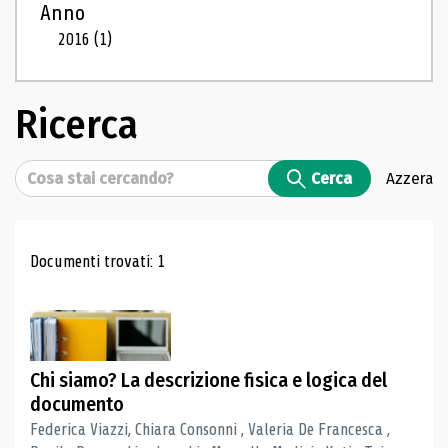
Anno
2016
(1)
Ricerca
Cerca
Cerca
Azzera
Risultati di ricerca
Documenti trovati: 1
Chi siamo? La descrizione fisica e logica del
documento
Federica Viazzi, Chiara Consonni , Valeria De Francesca ,