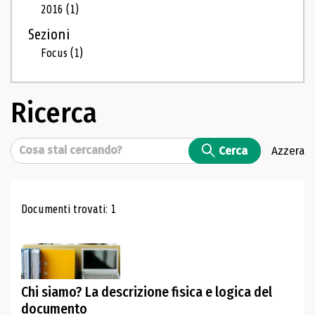
2016
(1)
Sezioni
Focus
(1)
Ricerca
Cerca
Cerca
Azzera
Risultati di ricerca
Documenti trovati: 1
Chi siamo? La descrizione fisica e logica del
documento