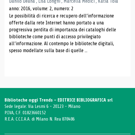
Danilo Deana , Lisa Longhi , Marcella Medici , Katia Toia
anno: 2016, volume: 2, numero: 2
Le possibilità di ricerca e recupero dell’informazione
offerte dalla rete Internet hanno portato a una
progressiva perdita di importanza dei cataloghi delle
biblioteche come punti di accesso privilegiato
all’informazione. Al contempo le biblioteche digitali,
spesso modellate sulla base di quelle ...
Biblioteche oggi Trends - EDITRICE BIBLIOGRAFICA srl
Sede legale: Via Lesmi 6 - 20123 - Milano
P.IVA, C.F. 01823660152
R.E.A. C.C.I.A.A. di Milano N. Rea 878486