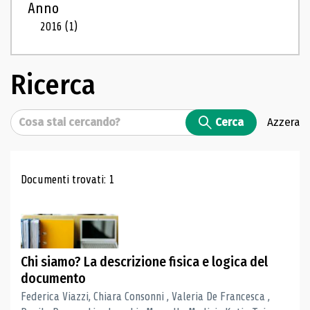
Anno
2016
(1)
Ricerca
Cerca
Cerca
Azzera
Risultati di ricerca
Documenti trovati: 1
Chi siamo? La descrizione fisica e logica del
documento
Federica Viazzi, Chiara Consonni , Valeria De Francesca ,