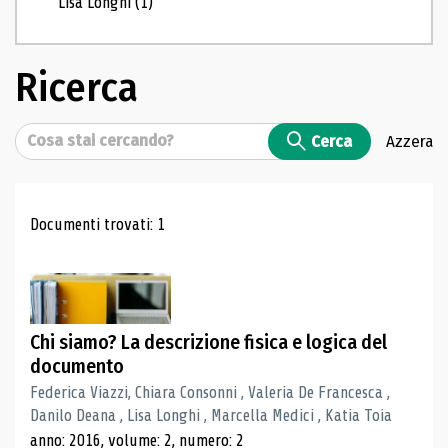
Lisa Longhi
(1)
Ricerca
Cerca
Cerca
Azzera
Risultati di ricerca
Documenti trovati: 1
Chi siamo? La descrizione fisica e logica del
documento
Federica Viazzi, Chiara Consonni , Valeria De Francesca ,
Danilo Deana , Lisa Longhi , Marcella Medici , Katia Toia
anno: 2016, volume: 2, numero: 2