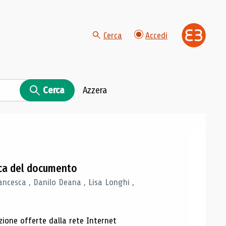
Cerca
Accedi
Cerca
Azzera
gica del documento
ancesca , Danilo Deana , Lisa Longhi ,
azione offerte dalla rete Internet