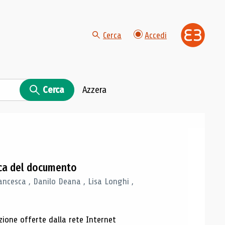
Cerca
Accedi
Cerca
Azzera
gica del documento
ancesca , Danilo Deana , Lisa Longhi ,
azione offerte dalla rete Internet