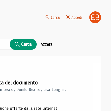
Cerca
Accedi
Cerca
Azzera
gica del documento
ancesca , Danilo Deana , Lisa Longhi ,
azione offerte dalla rete Internet