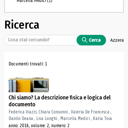
Marcella Medici
(1)
Ricerca
Cerca
Cerca
Azzera
Risultati di ricerca
Documenti trovati: 1
Chi siamo? La descrizione fisica e logica del
documento
Federica Viazzi, Chiara Consonni , Valeria De Francesca ,
Danilo Deana , Lisa Longhi , Marcella Medici , Katia Toia
anno: 2016, volume: 2, numero: 2