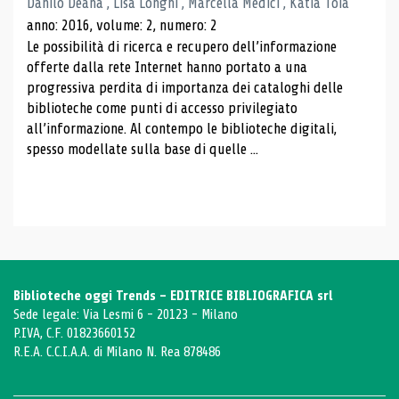
Danilo Deana , Lisa Longhi , Marcella Medici , Katia Toia
anno: 2016, volume: 2, numero: 2
Le possibilità di ricerca e recupero dell’informazione
offerte dalla rete Internet hanno portato a una
progressiva perdita di importanza dei cataloghi delle
biblioteche come punti di accesso privilegiato
all’informazione. Al contempo le biblioteche digitali,
spesso modellate sulla base di quelle ...
Biblioteche oggi Trends - EDITRICE BIBLIOGRAFICA srl
Sede legale: Via Lesmi 6 - 20123 - Milano
P.IVA, C.F. 01823660152
R.E.A. C.C.I.A.A. di Milano N. Rea 878486