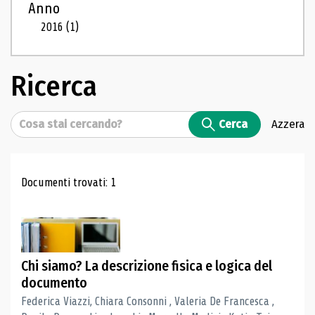
Anno
2016
(1)
Ricerca
Cerca
Cerca
Azzera
Risultati di ricerca
Documenti trovati: 1
Chi siamo? La descrizione fisica e logica del
documento
Federica Viazzi, Chiara Consonni , Valeria De Francesca ,