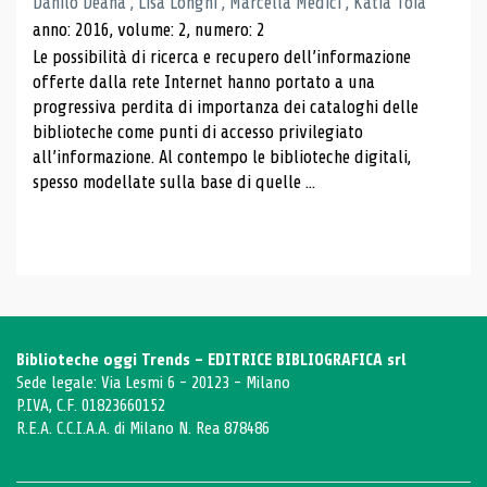
Danilo Deana , Lisa Longhi , Marcella Medici , Katia Toia
anno: 2016, volume: 2, numero: 2
Le possibilità di ricerca e recupero dell’informazione
offerte dalla rete Internet hanno portato a una
progressiva perdita di importanza dei cataloghi delle
biblioteche come punti di accesso privilegiato
all’informazione. Al contempo le biblioteche digitali,
spesso modellate sulla base di quelle ...
Biblioteche oggi Trends - EDITRICE BIBLIOGRAFICA srl
Sede legale: Via Lesmi 6 - 20123 - Milano
P.IVA, C.F. 01823660152
R.E.A. C.C.I.A.A. di Milano N. Rea 878486