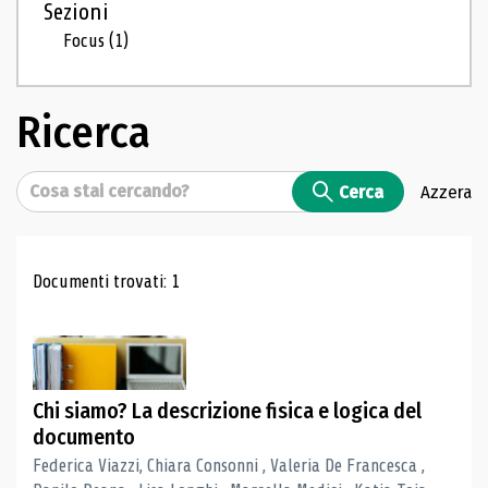
Sezioni
Focus
(1)
Ricerca
Cerca
Cerca
Azzera
Risultati di ricerca
Documenti trovati: 1
Chi siamo? La descrizione fisica e logica del
documento
Federica Viazzi, Chiara Consonni , Valeria De Francesca ,