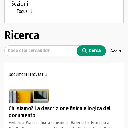
Sezioni
Focus
(1)
Ricerca
Cerca
Cerca
Azzera
Risultati di ricerca
Documenti trovati: 1
Chi siamo? La descrizione fisica e logica del
documento
Federica Viazzi, Chiara Consonni , Valeria De Francesca ,