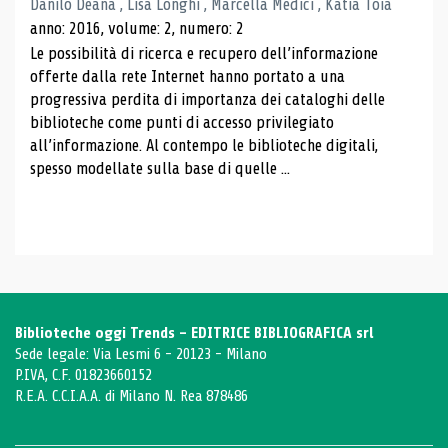
Danilo Deana , Lisa Longhi , Marcella Medici , Katia Toia
anno: 2016, volume: 2, numero: 2
Le possibilità di ricerca e recupero dell’informazione
offerte dalla rete Internet hanno portato a una
progressiva perdita di importanza dei cataloghi delle
biblioteche come punti di accesso privilegiato
all’informazione. Al contempo le biblioteche digitali,
spesso modellate sulla base di quelle ...
Biblioteche oggi Trends - EDITRICE BIBLIOGRAFICA srl
Sede legale: Via Lesmi 6 - 20123 - Milano
P.IVA, C.F. 01823660152
R.E.A. C.C.I.A.A. di Milano N. Rea 878486