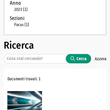
Anno
2023
(1)
Sezioni
Focus
(1)
Ricerca
Cerca
Cerca
Azzera
Risultati di ricerca
Documenti trovati: 1