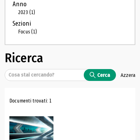
Anno
2023
(1)
Sezioni
Focus
(1)
Ricerca
Cerca
Cerca
Azzera
Risultati di ricerca
Documenti trovati: 1