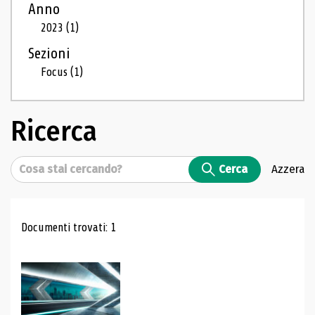
Anno
2023
(1)
Sezioni
Focus
(1)
Ricerca
Cerca
Cerca
Azzera
Risultati di ricerca
Documenti trovati: 1