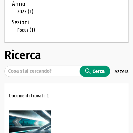
Anno
2023
(1)
Sezioni
Focus
(1)
Ricerca
Cerca
Cerca
Azzera
Risultati di ricerca
Documenti trovati: 1