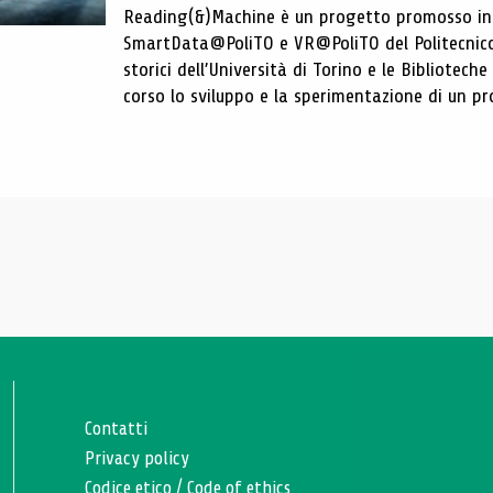
Reading(&)Machine è un progetto promosso in c
SmartData@PoliTO e VR@PoliTO del Politecnico d
storici dell’Università di Torino e le Bibliotech
corso lo sviluppo e la sperimentazione di un pro
Contatti
Privacy policy
Codice etico
/
Code of ethics