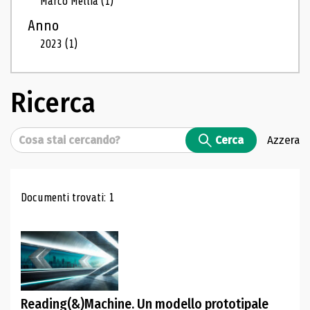
Marco Mellia
(1)
Anno
2023
(1)
Ricerca
Cerca
Cerca
Azzera
Risultati di ricerca
Documenti trovati: 1
Reading(&)Machine. Un modello prototipale