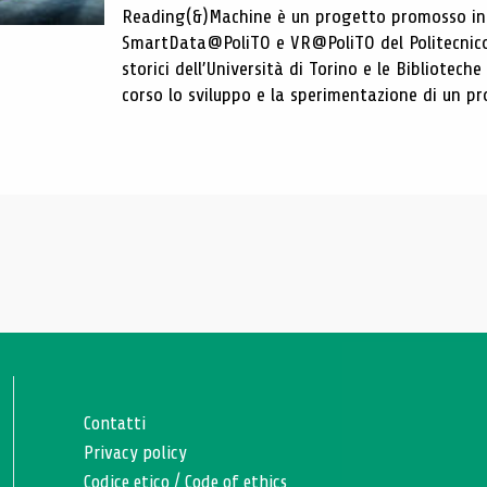
Reading(&)Machine è un progetto promosso in c
SmartData@PoliTO e VR@PoliTO del Politecnico d
storici dell’Università di Torino e le Bibliotech
corso lo sviluppo e la sperimentazione di un pro
Contatti
Privacy policy
Codice etico
/
Code of ethics