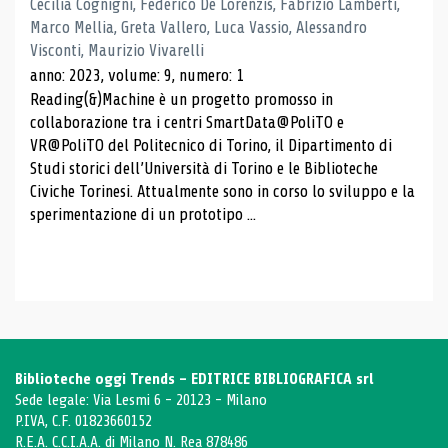
Cecilia Cognigni, Federico De Lorenzis, Fabrizio Lamberti,
Marco Mellia, Greta Vallero, Luca Vassio, Alessandro
Visconti, Maurizio Vivarelli
anno: 2023, volume: 9, numero: 1
Reading(&)Machine è un progetto promosso in
collaborazione tra i centri SmartData@PoliTO e
VR@PoliTO del Politecnico di Torino, il Dipartimento di
Studi storici dell’Università di Torino e le Biblioteche
Civiche Torinesi. Attualmente sono in corso lo sviluppo e la
sperimentazione di un prototipo ...
Biblioteche oggi Trends - EDITRICE BIBLIOGRAFICA srl
Sede legale: Via Lesmi 6 - 20123 - Milano
P.IVA, C.F. 01823660152
R.E.A. C.C.I.A.A. di Milano N. Rea 878486