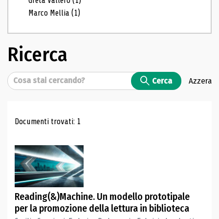
Greta Vallero
(1)
Marco Mellia
(1)
Ricerca
Cerca
Cerca
Azzera
Risultati di ricerca
Documenti trovati: 1
Reading(&)Machine. Un modello prototipale
per la promozione della lettura in biblioteca