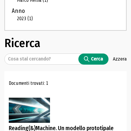
Marco Mellia
(1)
Anno
2023
(1)
Ricerca
Cerca
Cerca
Azzera
Risultati di ricerca
Documenti trovati: 1
Reading(&)Machine. Un modello prototipale