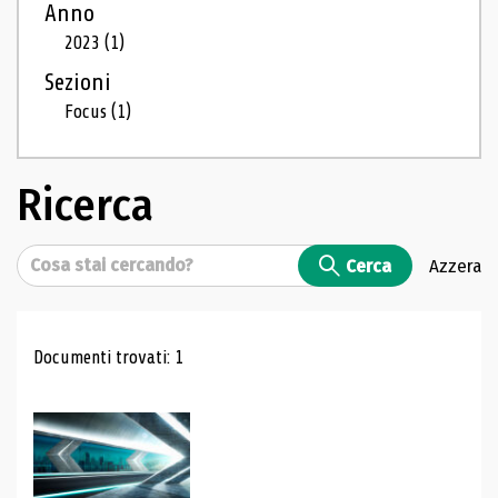
Anno
2023
(1)
Sezioni
Focus
(1)
Ricerca
Cerca
Cerca
Azzera
Risultati di ricerca
Documenti trovati: 1