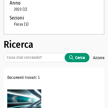
Anno
2023
(1)
Sezioni
Focus
(1)
Ricerca
Cerca
Cerca
Azzera
Risultati di ricerca
Documenti trovati: 1