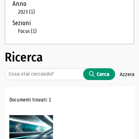
Anno
2023
(1)
Sezioni
Focus
(1)
Ricerca
Cerca
Cerca
Azzera
Risultati di ricerca
Documenti trovati: 1