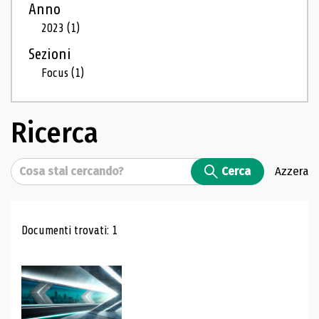
Anno
2023
(1)
Sezioni
Focus
(1)
Ricerca
Cerca
Cerca
Azzera
Risultati di ricerca
Documenti trovati: 1