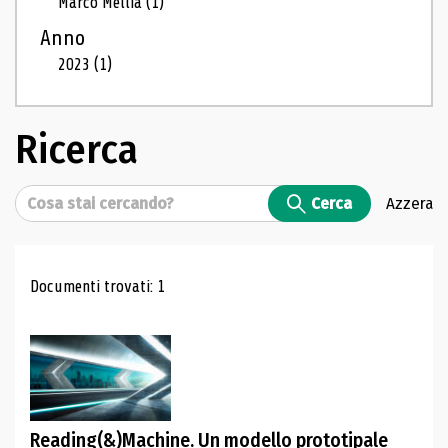
Marco Mellia
(1)
Anno
2023
(1)
Ricerca
Cerca
Cerca
Azzera
Risultati di ricerca
Documenti trovati: 1
Reading(&)Machine. Un modello prototipale