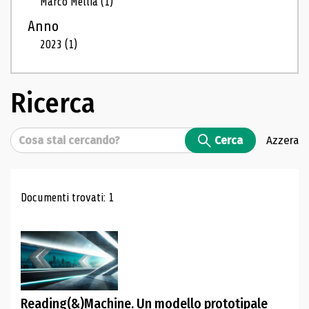
Marco Mellia
(1)
Anno
2023
(1)
Ricerca
Cerca
Cerca
Azzera
Risultati di ricerca
Documenti trovati: 1
Reading(&)Machine. Un modello prototipale