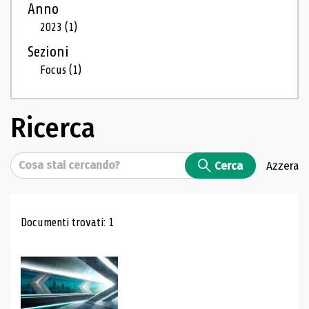
Anno
2023
(1)
Sezioni
Focus
(1)
Ricerca
Cerca
Cerca
Azzera
Risultati di ricerca
Documenti trovati: 1