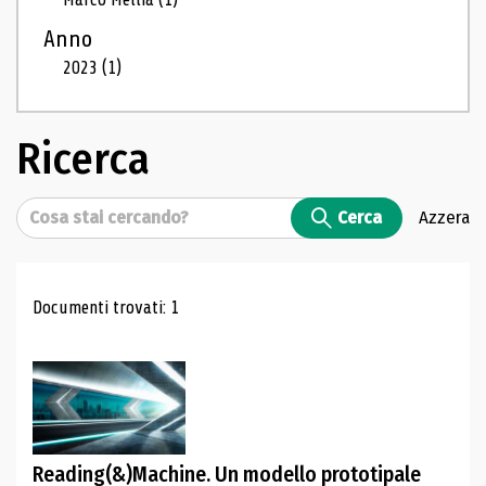
Anno
2023
(1)
Ricerca
Cerca
Cerca
Azzera
Risultati di ricerca
Documenti trovati: 1
Reading(&)Machine. Un modello prototipale