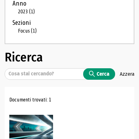
Anno
2023
(1)
Sezioni
Focus
(1)
Ricerca
Cerca
Cerca
Azzera
Risultati di ricerca
Documenti trovati: 1