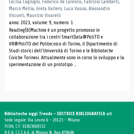
Cecilia Cognigni, Federico De Lorenzis, Fabrizio Lamberti,
Marco Mellia, Greta Vallero, Luca Vassio, Alessandro
Visconti, Maurizio Vivarelli
anno: 2023, volume: 9, numero: 1
Reading(&)Machine è un progetto promosso in
collaborazione tra i centri SmartData@PoliTO e
VR@PoliTO del Politecnico di Torino, il Dipartimento di
Studi storici dell’Università di Torino e le Biblioteche
Civiche Torinesi. Attualmente sono in corso lo sviluppo e la
sperimentazione di un prototipo ...
Biblioteche oggi Trends - EDITRICE BIBLIOGRAFICA srl
Sede legale: Via Lesmi 6 - 20123 - Milano
P.IVA, C.F. 01823660152
R.E.A. C.C.I.A.A. di Milano N. Rea 878486