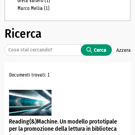
Greta Vallero
(1)
Marco Mellia
(1)
Ricerca
Cerca
Cerca
Azzera
Risultati di ricerca
Documenti trovati: 1
Reading(&)Machine. Un modello prototipale
per la promozione della lettura in biblioteca