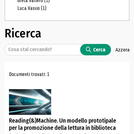
Greta Vallero
(1)
Luca Vassio
(1)
Ricerca
Cerca
Cerca
Azzera
Risultati di ricerca
Documenti trovati: 1
Reading(&)Machine. Un modello prototipale
per la promozione della lettura in biblioteca