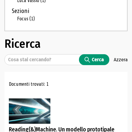
Luca Vassio
(1)
Sezioni
Focus
(1)
Ricerca
Cerca
Cerca
Azzera
Risultati di ricerca
Documenti trovati: 1
Reading(&)Machine. Un modello prototipale